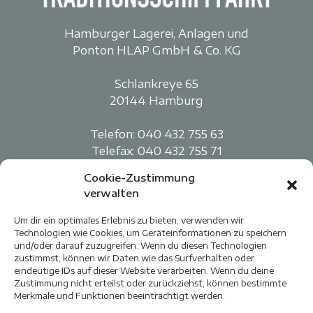
Hamburger Lagerei, Anlagen und
Ponton HLAP GmbH & Co. KG
Schlankreye 65
20144 Hamburg
Telefon:
040 432 755 63
Telefax: 040 432 755 71
Cookie-Zustimmung
Traditionelle Berufsschifffahrt
verwalten
Elbe e.V.
Um dir ein optimales Erlebnis zu bieten, verwenden wir
Technologien wie Cookies, um Geräteinformationen zu speichern
Schlankreye 65
und/oder darauf zuzugreifen. Wenn du diesen Technologien
20144 Hamburg
zustimmst, können wir Daten wie das Surfverhalten oder
eindeutige IDs auf dieser Website verarbeiten. Wenn du deine
Zustimmung nicht erteilst oder zurückziehst, können bestimmte
TBE-Contor c/o HLAP-Spreehafen
Merkmale und Funktionen beeinträchtigt werden.
Berliner Ufer 15 | 20457 Hamburg