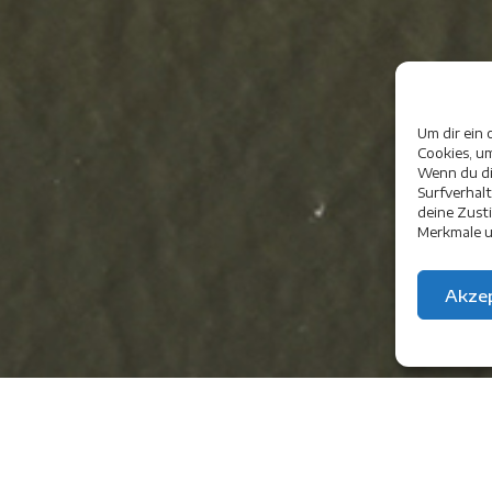
Um dir ein 
Cookies, u
Wenn du di
Surfverhal
deine Zust
Merkmale u
Akzep