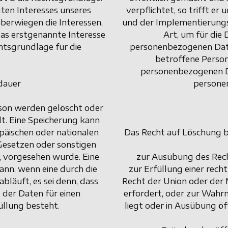
gten Interesses unseres
verpflichtet, so trifft e
berwiegen die Interessen,
und der Implementierung
as erstgenannte Interesse
Art, um für die
echtsgrundlage für die
personenbezogenen Daten
betroffene Person
personenbezogenen Da
dauer
persone
son werden gelöscht oder
lt. Eine Speicherung kann
päischen oder nationalen
Das Recht auf Löschung be
Gesetzen oder sonstigen
t, vorgesehen wurde. Eine
zur Ausübung des Rech
nn, wenn eine durch die
zur Erfüllung einer rech
läuft, es sei denn, dass
Recht der Union oder der 
 der Daten für einen
erfordert, oder zur Wahrn
üllung besteht.
liegt oder in Ausübung öf