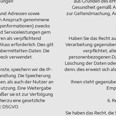
stungen
aus Gründen des öffe
Gesundheit gemäß Art.
 und Adressen sowie
zur Geltendmachung, Au
, in Anspruch genommene
gsinformationen) zwecks
nd Serviceleistungen gem.
ren als verpflichtend
Haben Sie das Recht a
uss erforderlich. Dies gilt
Verarbeitung gegenüber 
übermittelten Daten. Die
verpflichtet, al
Zweck verwendet.
personenbezogenen Dat
Löschung der Daten oder 
te, speichern wir die IP-
denn, dies erweist sich 
andlung. Die Speicherung
en, als auch der Nutzer an
Ihnen steht gegenüber
Nutzung. Eine Weitergabe
Empf
ußer sie ist zur Verfolgung
ierzu eine gesetzliche
6. R
. c DSGVO.
Sie haben das Recht, die