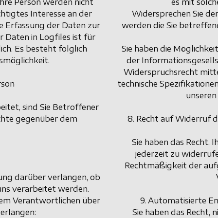
hre Person werden nicht
es mit solc
htigtes Interesse an der
Widersprechen Sie der
ie Erfassung der Daten zur
werden die Sie betreffe
Daten in Logfiles ist für
ch. Es besteht folglich
Sie haben die Möglichke
smöglichkeit.
der Informationsgesells
Widerspruchsrecht mitte
rson
technische Spezifikatione
unseren
tet, sind Sie Betroffener
echte gegenüber dem
8. Recht auf Widerruf 
Sie haben das Recht, I
jederzeit zu widerruf
Rechtmäßigkeit der aufg
ung darüber verlangen, ob
uns verarbeitet werden.
 dem Verantwortlichen über
9. Automatisierte En
erlangen:
Sie haben das Recht, n