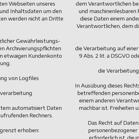
hten Webseiten unseres
dem Verantwortlichen bere
 und Inhaltsdaten um den
und maschinenlesbaren 
en werden nicht an Dritte
diese Daten einem ande
Verantwortlichen, dem d
zlicher Gewährleistungs-
hen Archivierungspflichten
die Verarbeitung auf einer
 im etwaigen Kundenkonto
9 Abs. 2 lit. a DSGVO od
hung.
die Verarbeitung
ung von Logfiles
In Ausübung dieses Rechts 
verarbeitung
betreffenden personenb
einem anderen Verantwor
ystem automatisiert Daten
machbar ist. Freiheiten 
ufrufenden Rechners.
Das Recht auf Datenü
egrenzt erhoben:
personenbezogener 
erforderlich ist, die