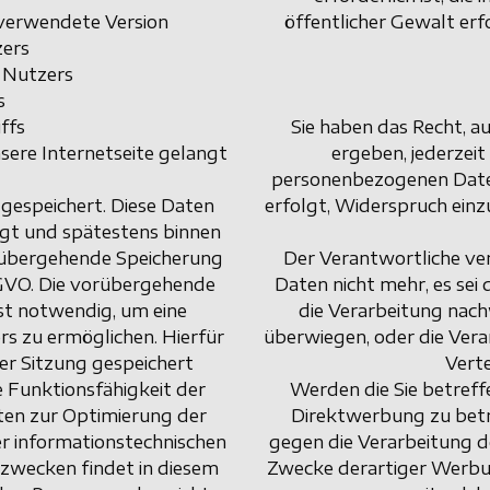
verwendete Version
öffentlicher Gewalt er
zers
 Nutzers
s
ffs
Sie haben das Recht, au
ere Internetseite gelangt
ergeben, jederzeit
personenbezogenen Daten,
gespeichert. Diese Daten
erfolgt, Widerspruch einz
gt und spätestens binnen
orübergehende Speicherung
Der Verantwortliche ve
 DSGVO. Die vorübergehende
Daten nicht mehr, es se
st notwendig, um eine
die Verarbeitung nachw
s zu ermöglichen. Hierfür
überwiegen, oder die Ver
er Sitzung gespeichert
Vert
ie Funktionsfähigkeit der
Werden die Sie betref
ten zur Optimierung der
Direktwerbung zu betre
er informationstechnischen
gegen die Verarbeitung 
zwecken findet in diesem
Zwecke derartiger Werbung