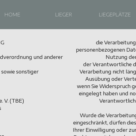
HOME
LIEGER
LIEGEPLÄTZE
NG
die Verarbeitung
personenbezogenen Date
ndverordnung und anderer
Nutzung der
der Verantwortliche 
 sowie sonstiger
Verarbeitung nicht läng
Ausübung oder Verte
wenn Sie Widerspruch g
eingelegt haben und noc
e. V. (TBE)
Verantwortlic
s
Wurde die Verarbeitun
eingeschränkt, dürfen die
Ihrer Einwilligung oder 