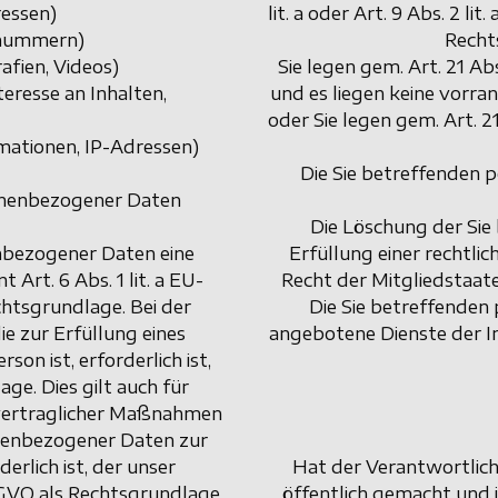
ressen)
lit. a oder Art. 9 Abs. 2 l
onnummern)
Recht
afien, Videos)
Sie legen gem. Art. 21 A
eresse an Inhalten,
und es liegen keine vorra
oder Sie legen gem. Art.
mationen, IP-Adressen)
Die Sie betreffenden
sonenbezogener Daten
Die Löschung der Sie
nbezogener Daten eine
Erfüllung einer rechtl
 Art. 6 Abs. 1 lit. a EU-
Recht der Mitgliedstaate
tsgrundlage. Bei der
Die Sie betreffende
e zur Erfüllung eines
angebotene Dienste der I
on ist, erforderlich ist,
age. Dies gilt auch für
rvertraglicher Maßnahmen
onenbezogener Daten zur
erlich ist, der unser
Hat der Verantwortlic
DSGVO als Rechtsgrundlage.
öffentlich gemacht und 