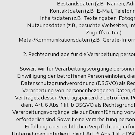
Bestandsdaten (z.B., Namen, Ad
Kontaktdaten (z.B., E-Mail, Telef
Inhaltsdaten (z.B., Texteingaben, Fotogr
Nutzungsdaten (z.B., besuchte Webseiten, Int
Zugriffszeiten)
Meta-/Kommunikationsdaten (z.B., Geräte-Infor
2. Rechtsgrundlage für die Verarbeitung per
Soweit wir für Verarbeitungsvorgänge persone
Einwilligung der betroffenen Person einholen, dient
Datenschutzgrundverordnung (DSGVO) als Rech
Verarbeitung von personenbezogenen Daten, di
Vertrages, dessen Vertragspartei die betroffene Pers
dient Art. 6 Abs. 1 lit. b DSGVO als Rechtsgrundl
Verarbeitungsvorgänge, die zur Durchführung vo
erforderlich sind. Soweit eine Verarbeitung pers
Erfüllung einer rechtlichen Verpflichtung erford
Unternehmen unterliegt, dient Art. 6 Abs. 1 lit. c 